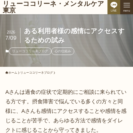
リューココリーネ・メンタルケア
東京
LINE
menu
ある利用者様の感情にアクセスす
2026
7/09
るための試み
リューココリーネブログ
心の仕組み
ホーム
リューココリーネブログ
Aさんは過食の症状で定期的にご相談に来られてい
る方です。摂食障害で悩んでいる多くの方々と同
様に、Aさんも感情にアクセスすることや感情を感
じることが苦手で、あらゆる方法で感情をダイレ
クトに感じることから守ってきました。