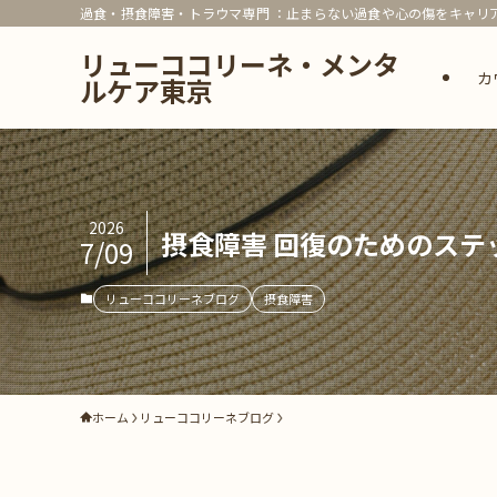
過食・摂食障害・トラウマ専門 ：止まらない過食や心の傷をキャリア
リューココリーネ・メンタ
カ
ルケア東京
2026
摂食障害 回復のためのス
7/09
リューココリーネブログ
摂食障害
ホーム
リューココリーネブログ